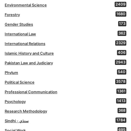
2409
Environmental Science
1680
Forestry
173
Gender Studies
362
International Law
2329
International Relations
406
Islamic History and Culture
2943
Pakistan Law and Judiciary
540
Phylum
3578
Political Science
1361
Professional Communication
1413
Psychology
368
Research Methodology
1784
Sindhi - سنڌي
695
Social Work