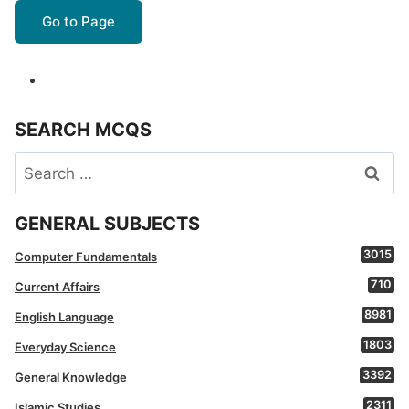
Go to Page
SEARCH MCQS
Search
for:
GENERAL SUBJECTS
3015
Computer Fundamentals
710
Current Affairs
8981
English Language
1803
Everyday Science
3392
General Knowledge
2311
Islamic Studies