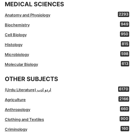
MEDICAL SCIENCES
2293
Anatomy and Physiology
949
Biochemistry
950
Cell Biology
815
Histology
598
Microbiology
613
Molecular Biology
OTHER SUBJECTS
6170
(Urdu Literature) اردو ادب
2166
Agriculture
660
Anthropology
900
Clothing and Textiles
160
Criminology