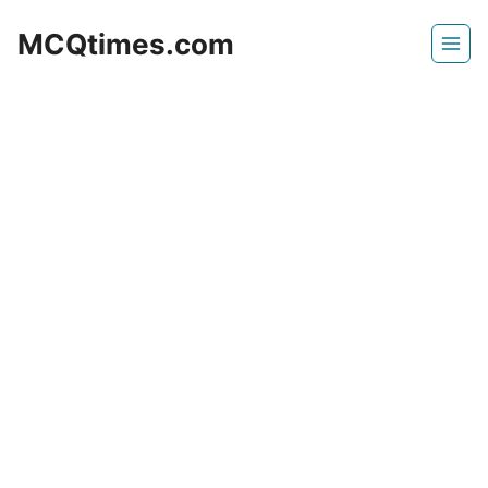
Skip
MCQtimes.com
to
content