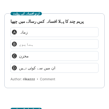
اردو افسانے کی روایت
پریم چند کا پہلا افسانہ کس رسالے میں چھپا
زمانہ
ہمایوں
مخزن
ان میں سے کوئی نہیں
Author:
rikazzz
Comment