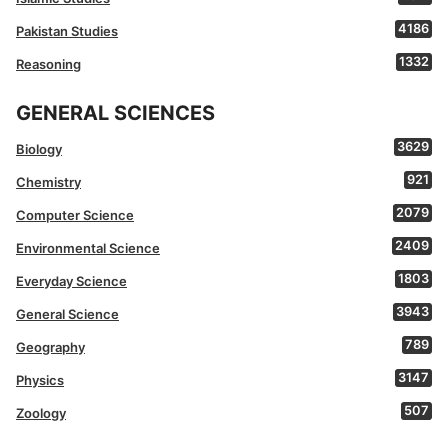
4186
Pakistan Studies
1332
Reasoning
GENERAL SCIENCES
3629
Biology
921
Chemistry
2079
Computer Science
2409
Environmental Science
1803
Everyday Science
3943
General Science
789
Geography
3147
Physics
507
Zoology