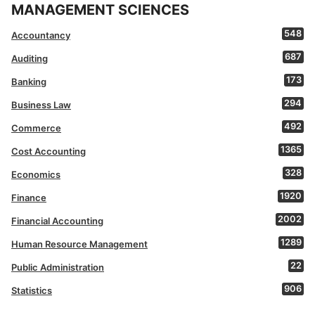
MANAGEMENT SCIENCES
548
Accountancy
687
Auditing
173
Banking
294
Business Law
492
Commerce
1365
Cost Accounting
328
Economics
1920
Finance
2002
Financial Accounting
1289
Human Resource Management
22
Public Administration
906
Statistics