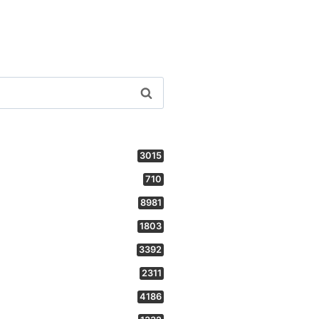
3015
710
8981
1803
3392
2311
4186