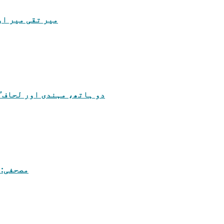
میر تقی میر او
دو ہاتھ، مہندی اور لحاف”
مصحفی: 