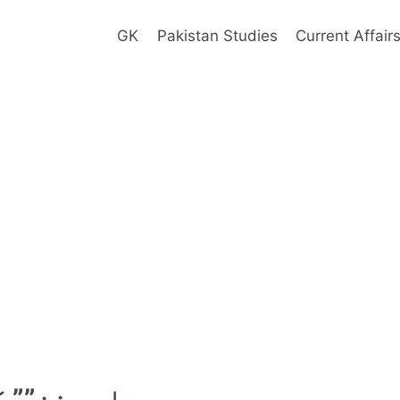
GK
Pakistan Studies
Current Affair
دادِ سخن”” 