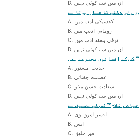
D. ان میں سے کوئی نہیں
ر ولی دکنی کا شمار ہوتا ہے
A. کلاسیکی ادب میں
B. رومانی ادیب میں
C. ترقی پسند ادب میں
D. ان میں سے کوئی نہیں
” کس کے افسانوی مجموعے ہیں
A. خدیجہ مستور
B. عصمت چغتائی
C. سعادت حسن منٹو
D. ان میں سے کوئی نہیں
حیات و کلام”” کس کی تصنیف ہے
A. افسر امروہوی
B. آتش
C. میر خلیق