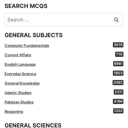
SEARCH MCQS
Search
for:
GENERAL SUBJECTS
3015
Computer Fundamentals
710
Current Affairs
8981
English Language
1803
Everyday Science
3392
General Knowledge
2311
Islamic Studies
4186
Pakistan Studies
1332
Reasoning
GENERAL SCIENCES