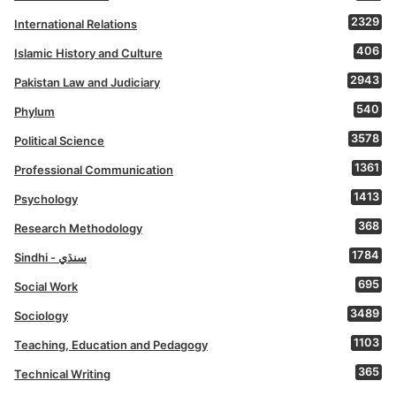
2329
International Relations
406
Islamic History and Culture
2943
Pakistan Law and Judiciary
540
Phylum
3578
Political Science
1361
Professional Communication
1413
Psychology
368
Research Methodology
1784
Sindhi - سنڌي
695
Social Work
3489
Sociology
1103
Teaching, Education and Pedagogy
365
Technical Writing