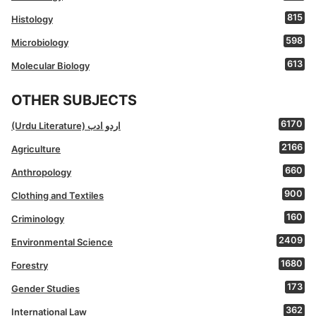
815
Histology
598
Microbiology
613
Molecular Biology
OTHER SUBJECTS
6170
(Urdu Literature) اردو ادب
2166
Agriculture
660
Anthropology
900
Clothing and Textiles
160
Criminology
2409
Environmental Science
1680
Forestry
173
Gender Studies
362
International Law