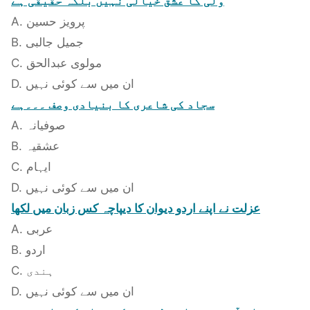
ولی کا عشق خیالی نہیں بلکہ حقیقی ہے
A. پرویز حسین
B. جمیل جالبی
C. مولوی عبدالحق
D. ان میں سے کوئی نہیں
سجاد کی شاعری کا بنیادی وصف ۔۔۔ہے
A. صوفیانہ
B. عشقیہ
C. ایہام
D. ان میں سے کوئی نہیں
عزلت نے اپنے اردو دیوان کا دیپاچہ کس زبان میں لکھا
A. عربی
B. اردو
C. ہندی
D. ان میں سے کوئی نہیں