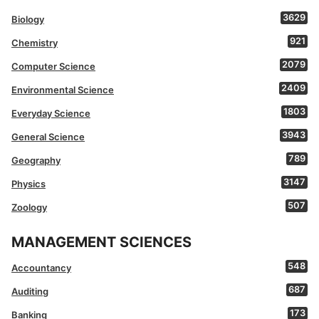
3629
Biology
921
Chemistry
2079
Computer Science
2409
Environmental Science
1803
Everyday Science
3943
General Science
789
Geography
3147
Physics
507
Zoology
MANAGEMENT SCIENCES
548
Accountancy
687
Auditing
173
Banking