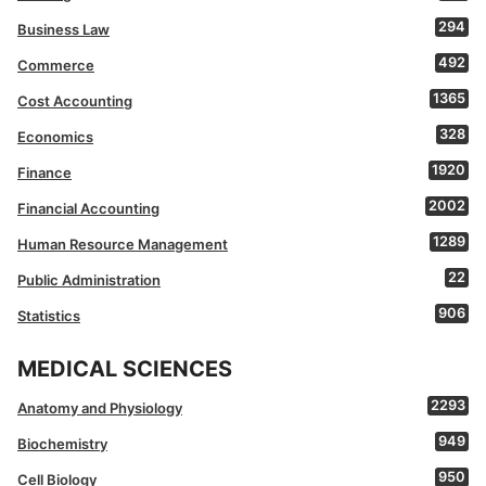
294
Business Law
492
Commerce
1365
Cost Accounting
328
Economics
1920
Finance
2002
Financial Accounting
1289
Human Resource Management
22
Public Administration
906
Statistics
MEDICAL SCIENCES
2293
Anatomy and Physiology
949
Biochemistry
950
Cell Biology