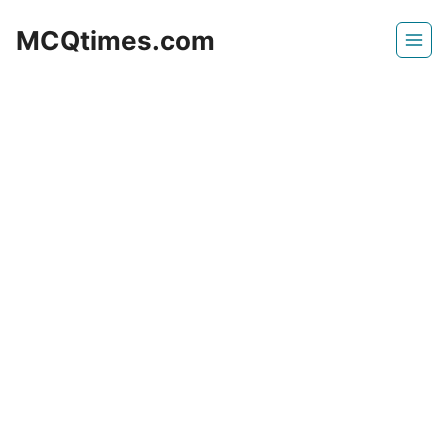
Skip
MCQtimes.com
to
content