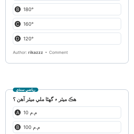
180°
160°
120°
Author:
rikazzz
Comment
رياضي سنڌي
هڪ ميٽر ۾ گهڻا ملي ميٽر آهن ؟
10 م.م
100 م.م