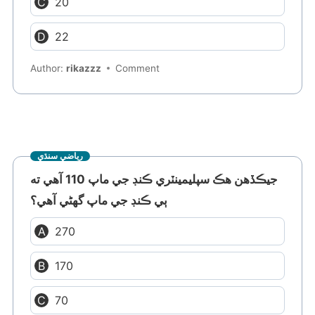
20
22
Author:
rikazzz
Comment
رياضي سنڌي
جيڪڏهن هڪ سپليمينٽري ڪنڊ جي ماپ 110 آهي ته
ٻي ڪنڊ جي ماپ گهڻي آهي؟
270
170
70