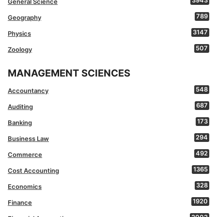
3943
General Science
789
Geography
3147
Physics
507
Zoology
MANAGEMENT SCIENCES
548
Accountancy
687
Auditing
173
Banking
294
Business Law
492
Commerce
1365
Cost Accounting
328
Economics
1920
Finance