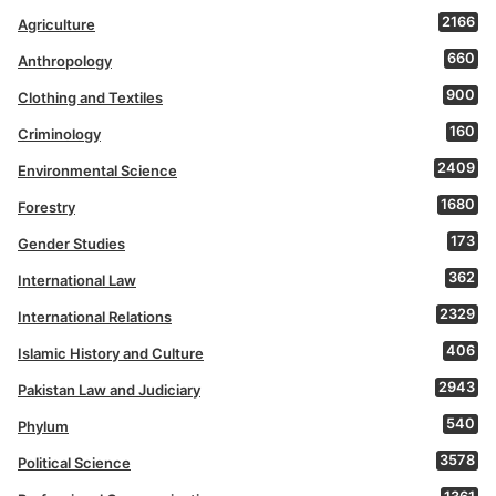
2166
Agriculture
660
Anthropology
900
Clothing and Textiles
160
Criminology
2409
Environmental Science
1680
Forestry
173
Gender Studies
362
International Law
2329
International Relations
406
Islamic History and Culture
2943
Pakistan Law and Judiciary
540
Phylum
3578
Political Science