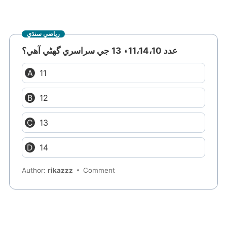
رياضي سنڌي
عدد 11،14،10۽ 13 جي سراسري گهڻي آهي؟
11
12
13
14
Author:
rikazzz
Comment