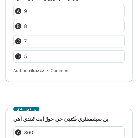
9
8
7
5
Author:
rikazzz
Comment
رياضي سنڌي
ٻن سپليمينٽري ڪنڊن جي جوڙ اپت ٿيندي آهي
360°