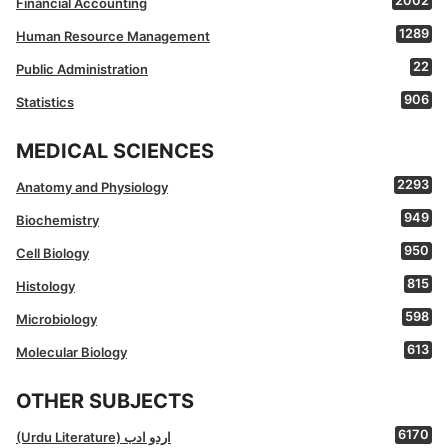
2002
Financial Accounting
1289
Human Resource Management
22
Public Administration
906
Statistics
MEDICAL SCIENCES
2293
Anatomy and Physiology
949
Biochemistry
950
Cell Biology
815
Histology
598
Microbiology
613
Molecular Biology
OTHER SUBJECTS
6170
(Urdu Literature) اردو ادب