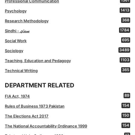
1361
Professional Communication
1413
Psychology
368
Research Methodology
1784
Sindhi - سنڌي
695
Social Work
3489
Sociology
1103
Teaching, Education and Pedagogy
365
Technical Writing
DEPARTMENT RELATED
89
FIA Act, 1974
154
Rules of Business 1973 Pakistan
150
The Elections Act 2017
154
The National Accountability Ordinance 1999