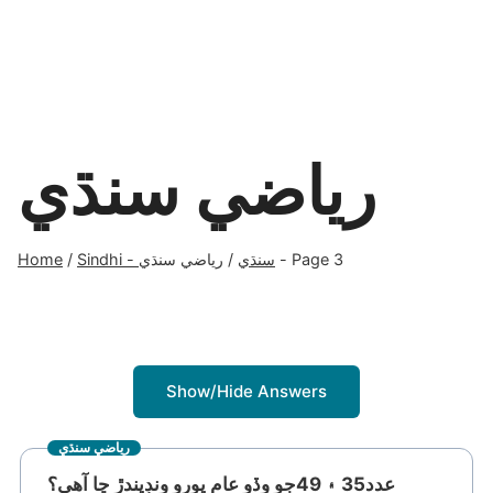
رياضي سنڌي
Home
/
رياضي سنڌي
/
Sindhi - سنڌي
- Page 3
Show/Hide Answers
رياضي سنڌي
عدد35 ۽ 49جو وڏو عام پورو ونڊيندڙ ڇا آهي؟