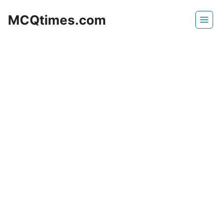
Skip
MCQtimes.com
to
content