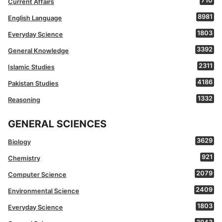
710
Current Affairs
8981
English Language
1803
Everyday Science
3392
General Knowledge
2311
Islamic Studies
4186
Pakistan Studies
1332
Reasoning
GENERAL SCIENCES
3629
Biology
921
Chemistry
2079
Computer Science
2409
Environmental Science
1803
Everyday Science