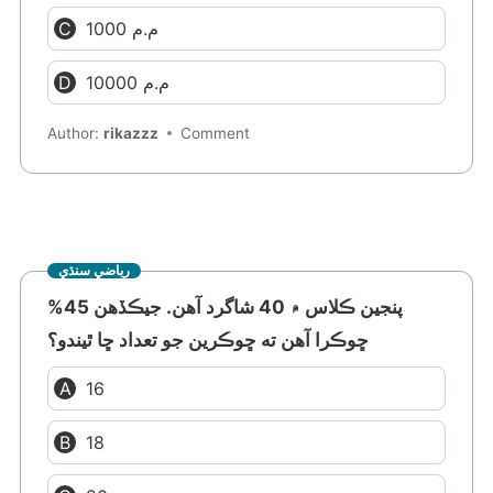
1000 م.م
10000 م.م
Author:
rikazzz
Comment
رياضي سنڌي
پنجين ڪلاس ۾ 40 شاگرد آهن. جيڪڏهن 45%
ڇوڪرا آهن ته ڇوڪرين جو تعداد ڇا ٿيندو؟
16
18