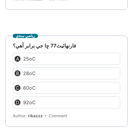
رياضي سنڌي
فارنهائيٽ77 ڇا جي برابر آهي؟
25oC
28oC
60oC
92oC
Author:
rikazzz
Comment