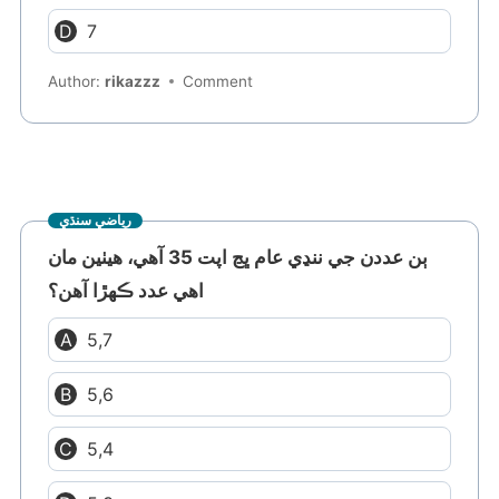
7
Author:
rikazzz
Comment
رياضي سنڌي
ٻن عددن جي ننڍي عام ڀڃ اپت 35 آهي، هيٺين مان
اهي عدد ڪهڙا آهن؟
5,7
5,6
5,4