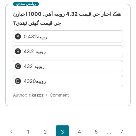
رياضي سنڌي
هڪ اخبار جي قيمت 4.32 روپيه آهي. 1000 اخبارن
جي قيمت گهڻي ٿيندي؟
0.432روپيه
43.2 روپيه
432 روپيه
4320روپيه
Author:
rikazzz
Comment
Page
Previous
1
2
3
4
5
…
7