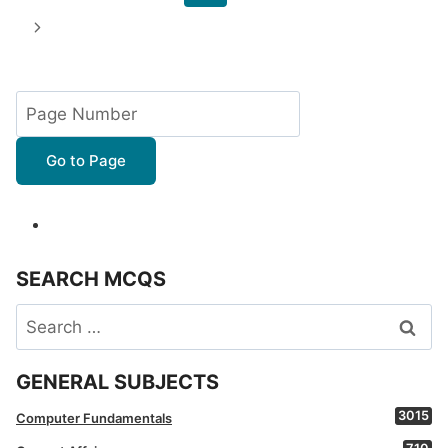
navigation
Page
Next
Page
Go to Page
SEARCH MCQS
Search
for:
GENERAL SUBJECTS
3015
Computer Fundamentals