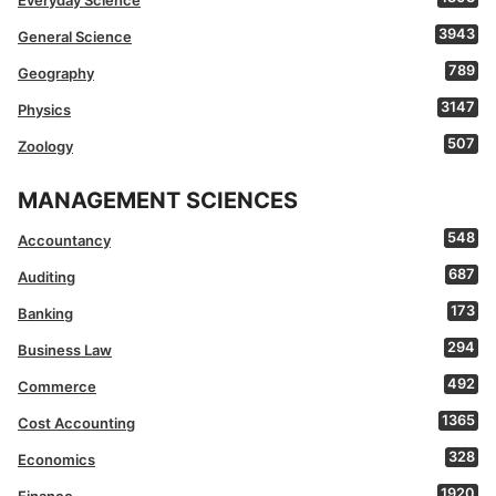
3943
General Science
789
Geography
3147
Physics
507
Zoology
MANAGEMENT SCIENCES
548
Accountancy
687
Auditing
173
Banking
294
Business Law
492
Commerce
1365
Cost Accounting
328
Economics
1920
Finance