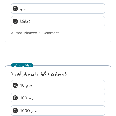
سؤ
ڏهاڪا
Author:
rikazzz
Comment
رياضي سنڌي
ڏه ميٽرن ۾ گهڻا ملي ميٽر آهن ؟
10 م.م
100 م.م
1000 م.م