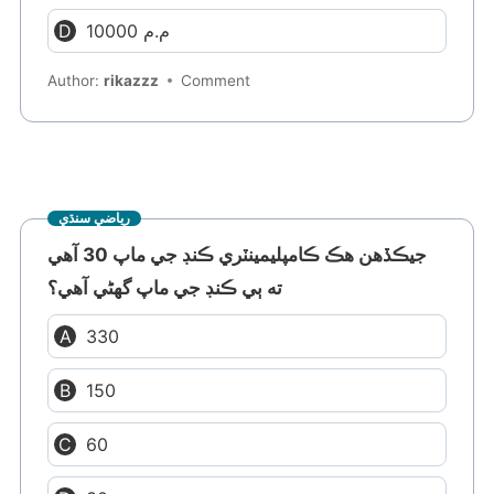
10000 م.م
Author:
rikazzz
Comment
رياضي سنڌي
جيڪڏهن هڪ ڪامپليمينٽري ڪنڊ جي ماپ 30 آهي
ته ٻي ڪنڊ جي ماپ گهڻي آهي؟
330
150
60