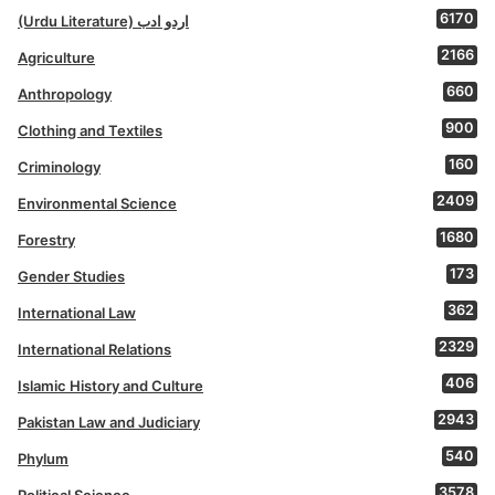
6170
(Urdu Literature) اردو ادب
2166
Agriculture
660
Anthropology
900
Clothing and Textiles
160
Criminology
2409
Environmental Science
1680
Forestry
173
Gender Studies
362
International Law
2329
International Relations
406
Islamic History and Culture
2943
Pakistan Law and Judiciary
540
Phylum
3578
Political Science