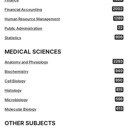
2002
Financial Accounting
1289
Human Resource Management
22
Public Administration
906
Statistics
MEDICAL SCIENCES
2293
Anatomy and Physiology
949
Biochemistry
950
Cell Biology
815
Histology
598
Microbiology
613
Molecular Biology
OTHER SUBJECTS