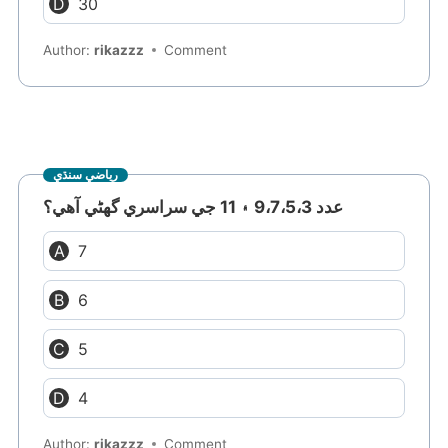
30
Author:
rikazzz
Comment
رياضي سنڌي
عدد 9،7،5،3 ۽ 11 جي سراسري گهڻي آهي؟
7
6
5
4
Author:
rikazzz
Comment