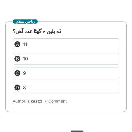
رياضي سنڌي
ڏه بلين ۾ گهڻا عدد آهن؟
11
10
9
8
Author:
rikazzz
Comment