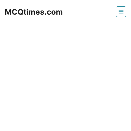
Skip
MCQtimes.com
to
content