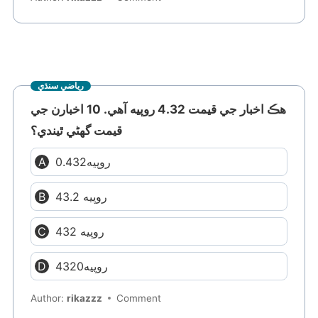
رياضي سنڌي
هڪ اخبار جي قيمت 4.32 روپيه آهي. 10 اخبارن جي
قيمت گهڻي ٿيندي؟
0.432روپيه
43.2 روپيه
432 روپيه
4320روپيه
Author:
rikazzz
Comment