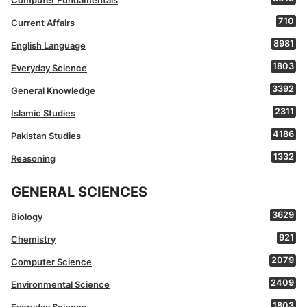
710
Current Affairs
8981
English Language
1803
Everyday Science
3392
General Knowledge
2311
Islamic Studies
4186
Pakistan Studies
1332
Reasoning
GENERAL SCIENCES
3629
Biology
921
Chemistry
2079
Computer Science
2409
Environmental Science
1803
Everyday Science