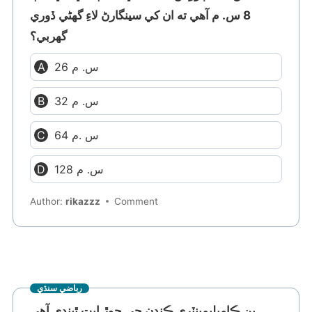
8 س. م آهي ته ان کي سينگارڻ لاءِ گهڻي ڏوري
گهربي؟
26 س. م
32 س. م
64 س .م
128 س. م
Author:
rikazzz
Comment
رياضي سنڌي
ٻن ڪامپليمينٽري ڪنڊن جي جوڙ اپت ٿيندي آهي