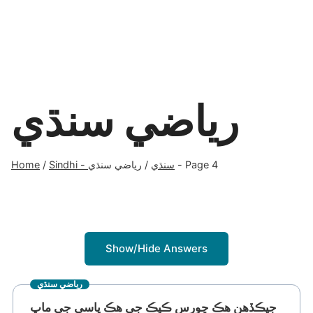
رياضي سنڌي
Home
/
رياضي سنڌي
/
Sindhi - سنڌي
- Page 4
Show/Hide Answers
رياضي سنڌي
جيڪڏهن هڪ چورس ڪيڪ جي هڪ پاسي جي ماپ