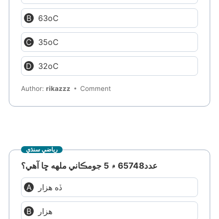
63oC
35oC
32oC
Author:
rikazzz
Comment
رياضي سنڌي
عدد65748 ۾ 5 جومڪاني ملهه ڇا آهي؟
ڏه هزار
هزار