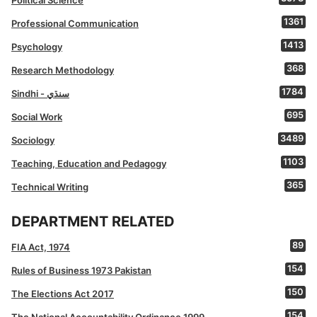
1361
Professional Communication
1413
Psychology
368
Research Methodology
1784
Sindhi - سنڌي
695
Social Work
3489
Sociology
1103
Teaching, Education and Pedagogy
365
Technical Writing
DEPARTMENT RELATED
89
FIA Act, 1974
154
Rules of Business 1973 Pakistan
150
The Elections Act 2017
154
The National Accountability Ordinance 1999