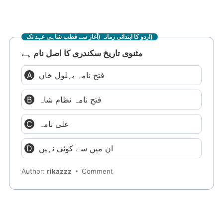
اردو کا ابتدائی زمانہ (آغاز سے قطب شاہی عہد تک)
مثنوی تاریخ سکندری کا اصل نام ہے
فتح نامہ بہلول خاں
فتح نامہ نظام شاہ
علی نامہ
ان میں سے کوئی نہیں
Author:
rikazzz
Comment