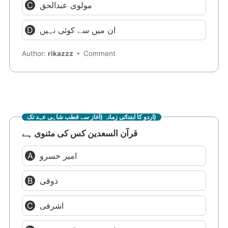
مولوی عبدالحق
ان میں سے کوئی نہیں
Author:
rikazzz
Comment
اردو کا ابتدائی زمانہ (آغاز سے قطب شاہی عہد تک)
قرآن السعدین کس کی مثنوی ہے
امیر خسرو
ذوقی
اشرفی