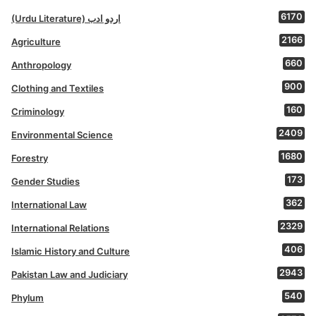
6170
(Urdu Literature) اردو ادب
2166
Agriculture
660
Anthropology
900
Clothing and Textiles
160
Criminology
2409
Environmental Science
1680
Forestry
173
Gender Studies
362
International Law
2329
International Relations
406
Islamic History and Culture
2943
Pakistan Law and Judiciary
540
Phylum