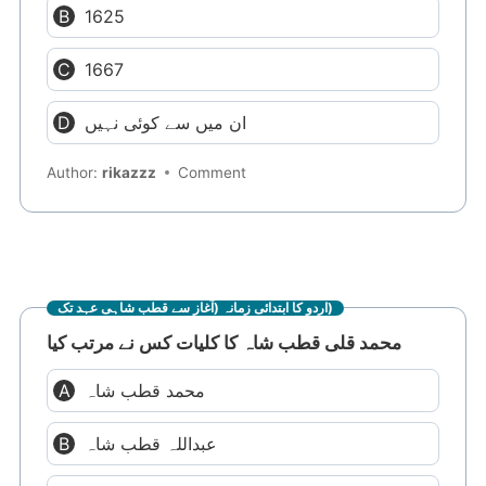
1625
1667
ان میں سے کوئی نہیں
Author:
rikazzz
Comment
اردو کا ابتدائی زمانہ (آغاز سے قطب شاہی عہد تک)
محمد قلی قطب شاہ کا کلیات کس نے مرتب کیا
محمد قطب شاہ
عبداللہ قطب شاہ