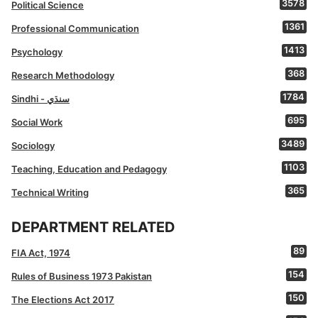
3578
Political Science
1361
Professional Communication
1413
Psychology
368
Research Methodology
1784
Sindhi - سنڌي
695
Social Work
3489
Sociology
1103
Teaching, Education and Pedagogy
365
Technical Writing
DEPARTMENT RELATED
89
FIA Act, 1974
154
Rules of Business 1973 Pakistan
150
The Elections Act 2017