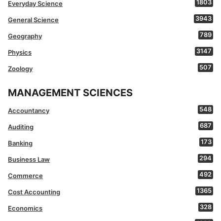
1803
Everyday Science
3943
General Science
789
Geography
3147
Physics
507
Zoology
MANAGEMENT SCIENCES
548
Accountancy
687
Auditing
173
Banking
294
Business Law
492
Commerce
1365
Cost Accounting
328
Economics