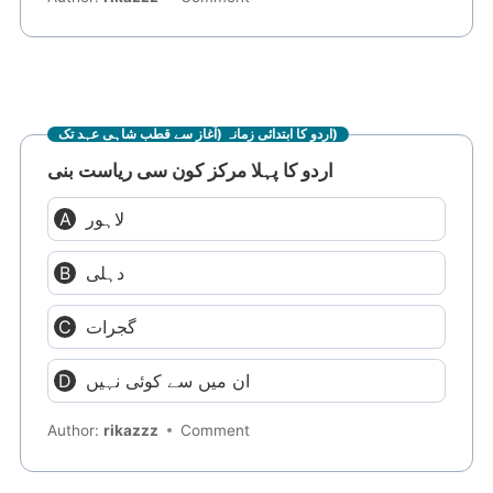
اردو کا ابتدائی زمانہ (آغاز سے قطب شاہی عہد تک)
اردو کا پہلا مرکز کون سی ریاست بنی
لاہور
دہلی
گجرات
ان میں سے کوئی نہیں
Author:
rikazzz
Comment