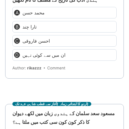
محمد حسن
تارا چند
احسن فاروقی
ان میں سے کوئی نہیں
Author:
rikazzz
Comment
اردو کا ابتدائی زمانہ (آغاز سے قطب شاہی عہد تک)
مسعود سعد سلمان کے ہندوی زبان میں لکھے دیوان
کا ذکر کون کون سی کتب میں ملتا ہے؟