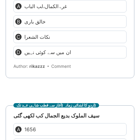
غرۃالکمال،لب الباب
خالق باری
نکات الشعرا
ان میں سے کوئی نہیں
Author:
rikazzz
Comment
اردو کا ابتدائی زمانہ (آغاز سے قطب شاہی عہد تک)
سیف الملوک بدیع الجمال کب لکھی گئی
1656