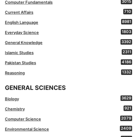
3015
Computer Fundamentals
710
Current Affairs
8981
English Language
1803
Everyday Science
3392
General Knowledge
2311
Islamic Studies
4186
Pakistan Studies
1332
Reasoning
GENERAL SCIENCES
3629
Biology
921
Chemistry
2079
Computer Science
2409
Environmental Science