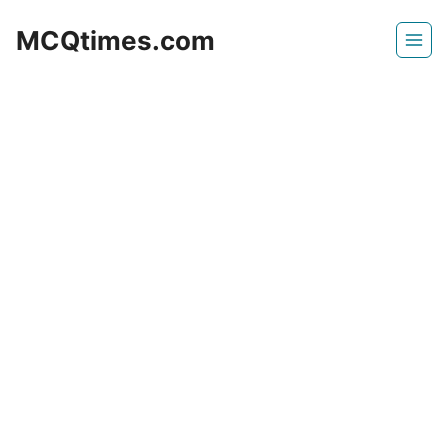
Skip
MCQtimes.com
to
content