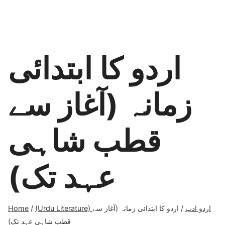
اردو کا ابتدائی
زمانہ (آغاز سے
قطب شاہی
عہد تک)
Home
/
اردو کا ابتدائی زمانہ (آغاز سے
/
(Urdu Literature) اردو ادب
قطب شاہی عہد تک)