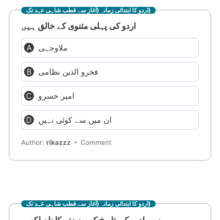
اردو کا ابتدائی زمانہ (آغاز سے قطب شاہی عہد تک)
اردو کی پہلی مثنوی کے خالق ہیں
ملاوجہی
فخرو الدین نظامی
امیر خسرو
ان میں سے کوئی نہیں
Author:
rikazzz
Comment
اردو کا ابتدائی زمانہ (آغاز سے قطب شاہی عہد تک)
ہندی ادب کی تاریخ کے مصنف کا نام لکھیں