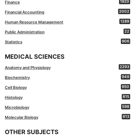
1920
Finance
2002
Financial Accounting
1289
Human Resource Management
22
Public Administration
906
Statistics
MEDICAL SCIENCES
2293
Anatomy and Physiology
949
Biochemistry
950
Cell Biology
815
Histology
598
Microbiology
613
Molecular Biology
OTHER SUBJECTS