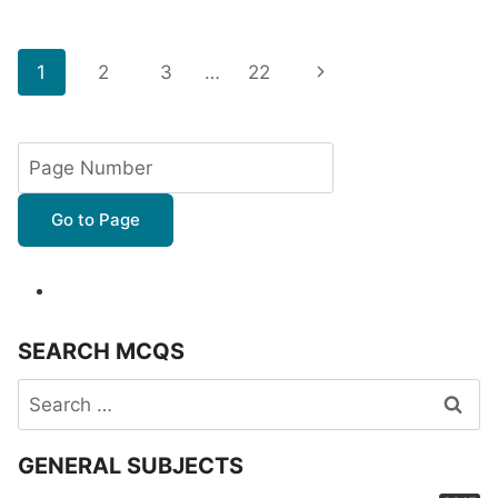
Page
Next
1
2
3
…
22
navigation
Page
Go to Page
SEARCH MCQS
Search
for:
GENERAL SUBJECTS