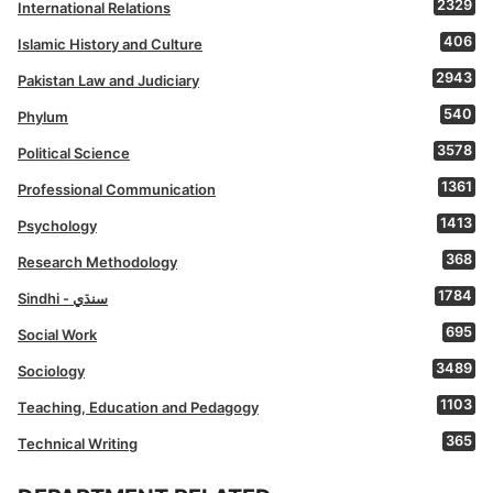
2329
International Relations
406
Islamic History and Culture
2943
Pakistan Law and Judiciary
540
Phylum
3578
Political Science
1361
Professional Communication
1413
Psychology
368
Research Methodology
1784
Sindhi - سنڌي
695
Social Work
3489
Sociology
1103
Teaching, Education and Pedagogy
365
Technical Writing