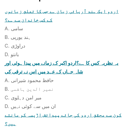
اردو ایک ہند آریائی زبان ہے جس کا تعلق زبانوں
کے کس خاندان سے ہے؟
A. سامی
B. ہند یورپی
C. دراوڑی
D. بانتو
یہ نظریہ کس کا ہے؟اردو اکبر کے زمانے میں پیدا ہوئی اور
شاہ جہاں کے عہد میں اس نے ترقی کی
A. حافظ محمود شیرانی
B. نصیر الدین ہاشمی
C. میر امن دہلوی
D. ان میں سے کوئی نہیں
کون سے محقق اردو کی جائے پیدائش اڑیسہ کو مانتے
ہیں؟