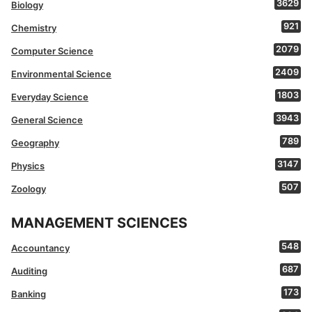
3629
Biology
921
Chemistry
2079
Computer Science
2409
Environmental Science
1803
Everyday Science
3943
General Science
789
Geography
3147
Physics
507
Zoology
MANAGEMENT SCIENCES
548
Accountancy
687
Auditing
173
Banking