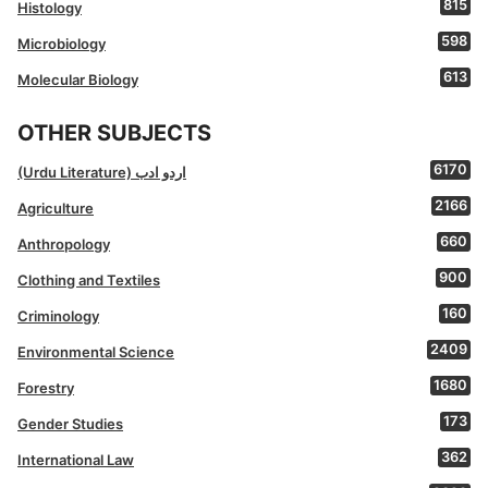
815
Histology
598
Microbiology
613
Molecular Biology
OTHER SUBJECTS
6170
(Urdu Literature) اردو ادب
2166
Agriculture
660
Anthropology
900
Clothing and Textiles
160
Criminology
2409
Environmental Science
1680
Forestry
173
Gender Studies
362
International Law