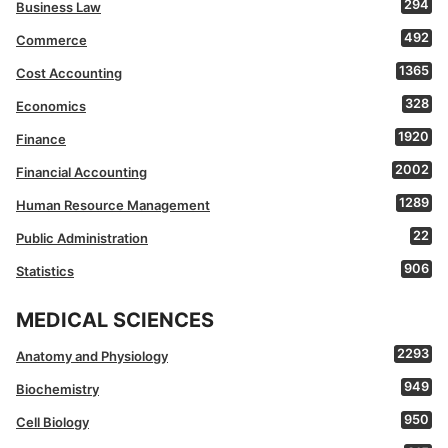
294
Business Law
492
Commerce
1365
Cost Accounting
328
Economics
1920
Finance
2002
Financial Accounting
1289
Human Resource Management
22
Public Administration
906
Statistics
MEDICAL SCIENCES
2293
Anatomy and Physiology
949
Biochemistry
950
Cell Biology