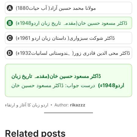
مولانا محمد حسین آزاد( آب حیات1880)
ڈاکٹر مسعود حسین خان(مقدمہ تاریخ زبان اردو1948ء)
ڈاکٹر شوکت سبزواری( داستان زبان اردو 1961ء)
ڈاکٹر محی الدین قادری زور( ہندوستانی لسانیات1932ء)
ڈاکٹر مسعود حسین خان(مقدمہ تاریخ زبان
اردو1948ء)
درست جواب: ڈاکٹر مسعود حسین خان
اردو زبان کا آغاز و ارتقاء
Author:
rikazzz
Related posts