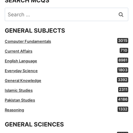
SEARCH MCQS
Search
for:
GENERAL SUBJECTS
3015
Computer Fundamentals
710
Current Affairs
8981
English Language
1803
Everyday Science
3392
General Knowledge
2311
Islamic Studies
4186
Pakistan Studies
1332
Reasoning
GENERAL SCIENCES