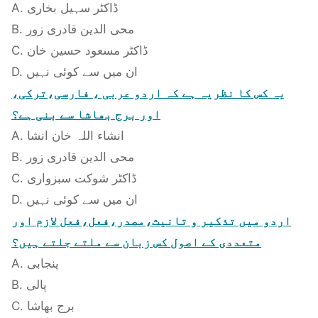
A. ڈاکٹر سہیل بخاری
B. محی الدین قادری زور
C. ڈاکٹر مسعود حسین خان
D. ان میں سے کوئی نہیں
یہ کس کا نظریہ ہے کہ اردو عربی ، فارسی،ترکی،
اور برج بھاشا سے بنی ہے؟
A. انشاء اللہ خان انشا
B. محی الدین قادری زور
C. ڈاکٹر شوکت سبزواری
D. ان میں سے کوئی نہیں
اردو میں تذکیر و تانیث،مصدر،فعل،فعل لازم اور
متعددی کے اصول کس زبان سے ملتے جلتے ہیں؟
A. پنجابی
B. پالی
C. برج بھاشا