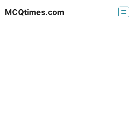
Skip
MCQtimes.com
to
content