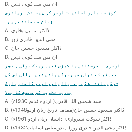
D. ان میں سے کوئی نہیں
کون سے ماہر لسانیات اردو کی پیدائش ہریانوی
زبان سے مانتے ہیں۔
A. ڈاکٹر سہیل بخاری
B. محی الدین قادری زور
C. ڈاکٹر مسعود حسین خان
D. ان میں سے کوئی نہیں
اردو، ہندوستانی یا کھڑی قدیم ویدک بولی ہے جو
میرٹھ کے نواح میں بولی جاتی تھی۔ پالی اس کی
ترقی یافتہ شکل ہے۔ پالی اور اردو کا منبع ایک
ہے۔یہ نظریہ کس محقق کا ہے؟
A. سید شمس اللہ قادری( اردوۓ قدیم 1930ء)
B. ڈاکٹر مسعود حسین خان(مقدمہ تاریخ زبان اردو1948ء)
C. ڈاکٹر شوکت سبزواری( داستان زبان اردو 1961ء)
D. ڈاکٹر محی الدین قادری زور( ہندوستانی لسانیات1932ء)