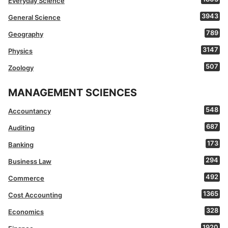
Everyday Science
3943
General Science
789
Geography
3147
Physics
507
Zoology
MANAGEMENT SCIENCES
548
Accountancy
687
Auditing
173
Banking
294
Business Law
492
Commerce
1365
Cost Accounting
328
Economics
1920