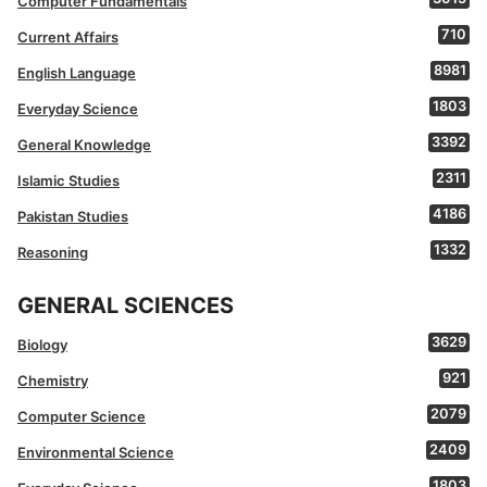
Computer Fundamentals
710
Current Affairs
8981
English Language
1803
Everyday Science
3392
General Knowledge
2311
Islamic Studies
4186
Pakistan Studies
1332
Reasoning
GENERAL SCIENCES
3629
Biology
921
Chemistry
2079
Computer Science
2409
Environmental Science
1803