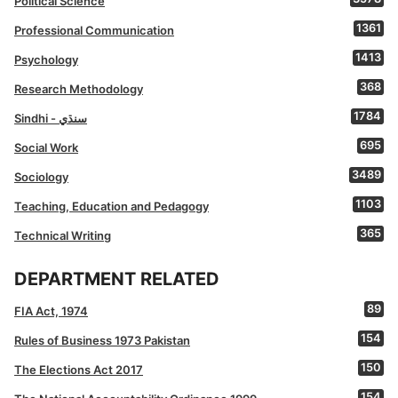
Political Science
1361
Professional Communication
1413
Psychology
368
Research Methodology
1784
Sindhi - سنڌي
695
Social Work
3489
Sociology
1103
Teaching, Education and Pedagogy
365
Technical Writing
DEPARTMENT RELATED
89
FIA Act, 1974
154
Rules of Business 1973 Pakistan
150
The Elections Act 2017
154