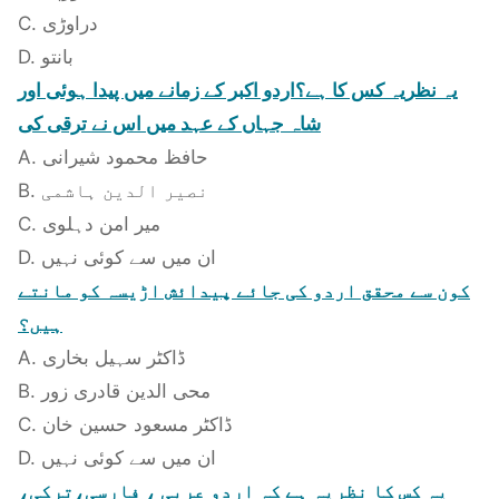
C. دراوڑی
D. بانتو
یہ نظریہ کس کا ہے؟اردو اکبر کے زمانے میں پیدا ہوئی اور
شاہ جہاں کے عہد میں اس نے ترقی کی
A. حافظ محمود شیرانی
B. نصیر الدین ہاشمی
C. میر امن دہلوی
D. ان میں سے کوئی نہیں
کون سے محقق اردو کی جائے پیدائش اڑیسہ کو مانتے
ہیں؟
A. ڈاکٹر سہیل بخاری
B. محی الدین قادری زور
C. ڈاکٹر مسعود حسین خان
D. ان میں سے کوئی نہیں
یہ کس کا نظریہ ہے کہ اردو عربی ، فارسی،ترکی،