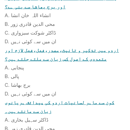
اور برج بھاشا سے بنی ہے؟
A. انشاء اللہ خان انشا
B. محی الدین قادری زور
C. ڈاکٹر شوکت سبزواری
D. ان میں سے کوئی نہیں
اردو میں تذکیر و تانیث،مصدر،فعل،فعل لازم اور
متعددی کے اصول کس زبان سے ملتے جلتے ہیں؟
A. پنجابی
B. پالی
C. برج بھاشا
D. ان میں سے کوئی نہیں
کون سے ماہر لسانیات اردو کی پیدائش ہریانوی
زبان سے مانتے ہیں۔
A. ڈاکٹر سہیل بخاری
B. محی الدین قادری زور