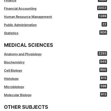
Finance
2002
Financial Accounting
1289
Human Resource Management
22
Public Administration
906
Statistics
MEDICAL SCIENCES
2293
Anatomy and Physiology
949
Biochemistry
950
Cell Biology
815
Histology
598
Microbiology
613
Molecular Biology
OTHER SUBJECTS