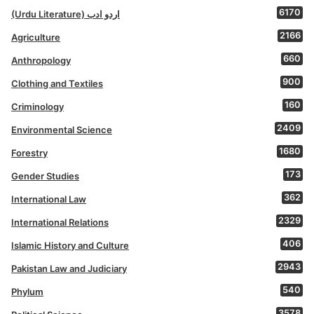
6170
(Urdu Literature) اردو ادب
2166
Agriculture
660
Anthropology
900
Clothing and Textiles
160
Criminology
2409
Environmental Science
1680
Forestry
173
Gender Studies
362
International Law
2329
International Relations
406
Islamic History and Culture
2943
Pakistan Law and Judiciary
540
Phylum
3578