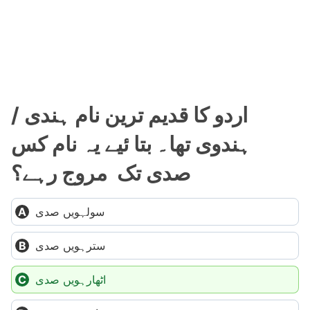
اردو کا قدیم ترین نام ہندی /
ہندوی تھا۔ بتا ئیے یہ نام کس
صدی تک مروج رہے؟
سولہویں صدی
سترہویں صدی
اٹھارہویں صدی