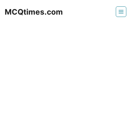
Skip
MCQtimes.com
to
content