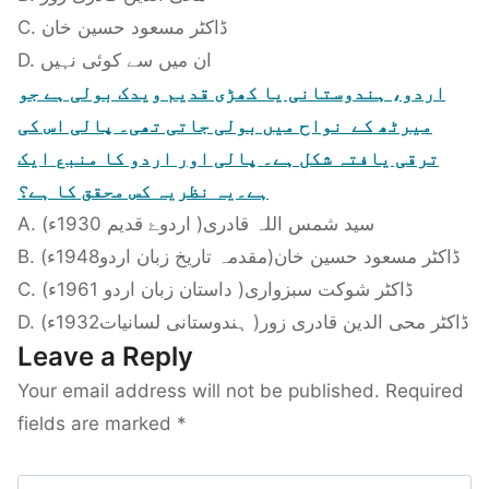
C. ڈاکٹر مسعود حسین خان
D. ان میں سے کوئی نہیں
اردو، ہندوستانی یا کھڑی قدیم ویدک بولی ہے جو
میرٹھ کے نواح میں بولی جاتی تھی۔ پالی اس کی
ترقی یافتہ شکل ہے۔ پالی اور اردو کا منبع ایک
ہے۔یہ نظریہ کس محقق کا ہے؟
A. سید شمس اللہ قادری( اردوۓ قدیم 1930ء)
B. ڈاکٹر مسعود حسین خان(مقدمہ تاریخ زبان اردو1948ء)
C. ڈاکٹر شوکت سبزواری( داستان زبان اردو 1961ء)
D. ڈاکٹر محی الدین قادری زور( ہندوستانی لسانیات1932ء)
Leave a Reply
Your email address will not be published.
Required
fields are marked
*