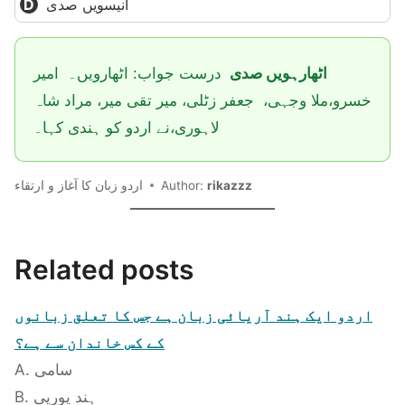
انیسویں صدی
اٹھارہویں صدی
درست جواب: اٹھارویں۔ امیر
خسرو،ملا وجہی، جعفر زٹلی، میر تقی میر، مراد شاہ
لاہوری،نے اردو کو ہندی کہا۔
اردو زبان کا آغاز و ارتقاء
Author:
rikazzz
Related posts
اردو ایک ہند آریائی زبان ہے جس کا تعلق زبانوں
کے کس خاندان سے ہے؟
A. سامی
B. ہند یورپی