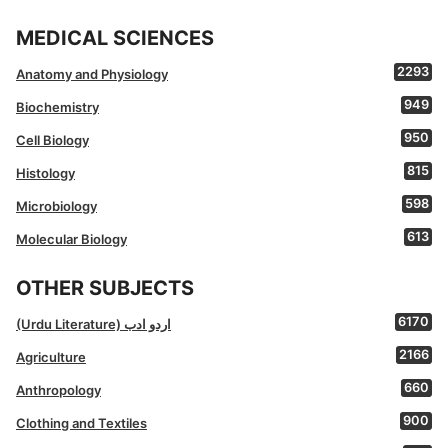
MEDICAL SCIENCES
2293
Anatomy and Physiology
949
Biochemistry
950
Cell Biology
815
Histology
598
Microbiology
613
Molecular Biology
OTHER SUBJECTS
6170
(Urdu Literature) اردو ادب
2166
Agriculture
660
Anthropology
900
Clothing and Textiles