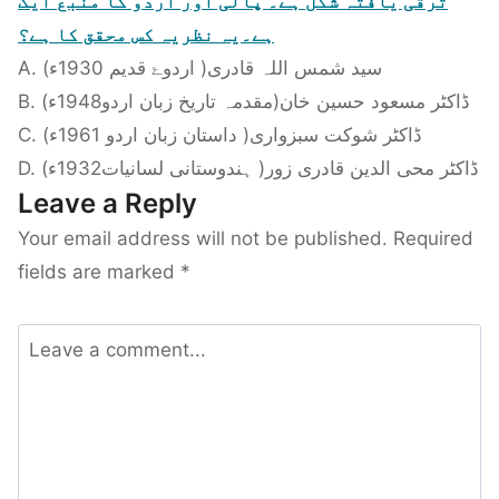
ترقی یافتہ شکل ہے۔ پالی اور اردو کا منبع ایک
ہے۔یہ نظریہ کس محقق کا ہے؟
A. سید شمس اللہ قادری( اردوۓ قدیم 1930ء)
B. ڈاکٹر مسعود حسین خان(مقدمہ تاریخ زبان اردو1948ء)
C. ڈاکٹر شوکت سبزواری( داستان زبان اردو 1961ء)
D. ڈاکٹر محی الدین قادری زور( ہندوستانی لسانیات1932ء)
Leave a Reply
Your email address will not be published.
Required
fields are marked
*