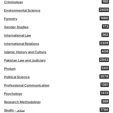
160
Criminology
2409
Environmental Science
1680
Forestry
173
Gender Studies
362
International Law
2329
International Relations
406
Islamic History and Culture
2943
Pakistan Law and Judiciary
540
Phylum
3578
Political Science
1361
Professional Communication
1413
Psychology
368
Research Methodology
1784
Sindhi - سنڌي