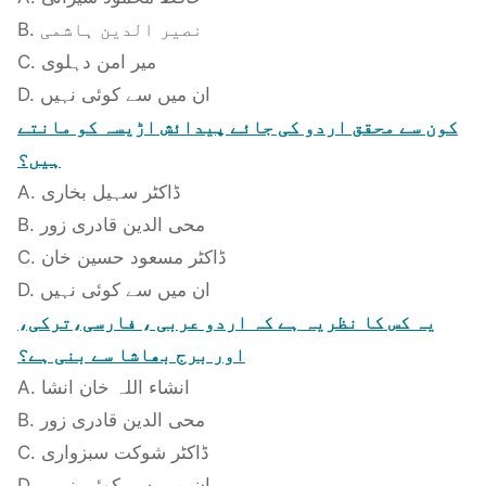
B. نصیر الدین ہاشمی
C. میر امن دہلوی
D. ان میں سے کوئی نہیں
کون سے محقق اردو کی جائے پیدائش اڑیسہ کو مانتے
ہیں؟
A. ڈاکٹر سہیل بخاری
B. محی الدین قادری زور
C. ڈاکٹر مسعود حسین خان
D. ان میں سے کوئی نہیں
یہ کس کا نظریہ ہے کہ اردو عربی ، فارسی،ترکی،
اور برج بھاشا سے بنی ہے؟
A. انشاء اللہ خان انشا
B. محی الدین قادری زور
C. ڈاکٹر شوکت سبزواری
D. ان میں سے کوئی نہیں