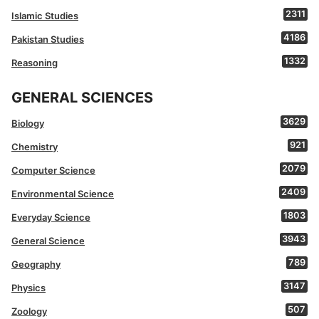
2311
Islamic Studies
4186
Pakistan Studies
1332
Reasoning
GENERAL SCIENCES
3629
Biology
921
Chemistry
2079
Computer Science
2409
Environmental Science
1803
Everyday Science
3943
General Science
789
Geography
3147
Physics
507
Zoology