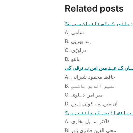
Related posts
زبانوں کے کس خاندان سے ہے؟
A. سامی
B. ہند یورپی
C. دراوڑی
D. بانتو
 جہاں کے عہد میں اس نے ترقی کی
A. حافظ محمود شیرانی
B. نصیر الدین ہاشمی
C. میر امن دہلوی
D. ان میں سے کوئی نہیں
پیدائش اڑیسہ کو مانتے ہیں؟
A. ڈاکٹر سہیل بخاری
B. محی الدین قادری زور