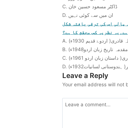
C. ڈاکٹر مسعود حسین خان
D. ان میں سے کوئی نہیں
 پالی اس کی ترقی یافتہ شکل
ہے۔یہ نظریہ کس محقق کا ہے؟
A. دری( اردوۓ قدیم 1930ء
B. تاریخ زبان اردو1948ء
C. استان زبان اردو 1961ء
D. ندوستانی لسانیات1932ء
Leave a Reply
Your email address will not 