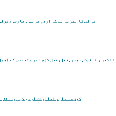
یہ کس کا نظریہ ہے کہ اردو عربی ، فارسی،ترکی
تذکیر و تانیث،مصدر،فعل،فعل لازم اور متعددی کے اصول
کون سے ماہر لسانیات اردو کی پیدائش ہ