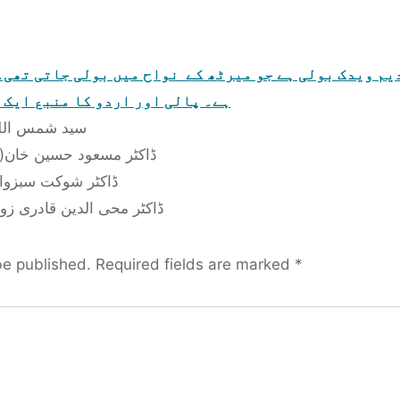
م ویدک بولی ہے جو میرٹھ کے نواح میں بولی جاتی تھی۔
ہے۔ پالی اور اردو کا منبع ایک 
سید شمس اللہ قا)
ڈاکٹر مسعود حسین خان(مقدمہ )
ڈاکٹر شوکت سبزواری( د)
ڈاکٹر محی الدین قادری زور( ہ)
be published.
Required fields are marked
*