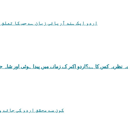
اردو ایک ہند آریائی زبان ہے جس کا تعلق 
یہ نظریہ کس کا ہے؟اردو اکبر کے زمانے میں پیدا ہوئی اور شاہ
کون سے محقق اردو کی جائے 