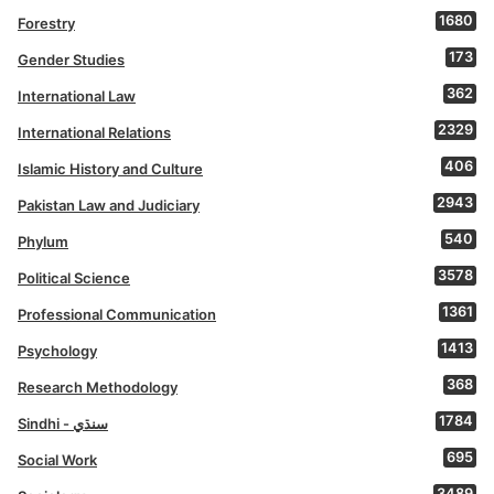
1680
Forestry
173
Gender Studies
362
International Law
2329
International Relations
406
Islamic History and Culture
2943
Pakistan Law and Judiciary
540
Phylum
3578
Political Science
1361
Professional Communication
1413
Psychology
368
Research Methodology
1784
Sindhi - سنڌي
695
Social Work
3489