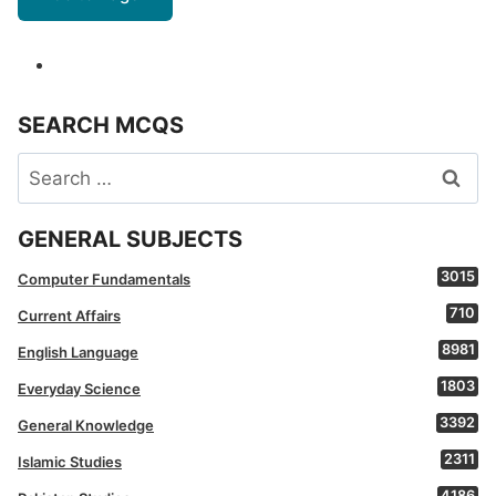
SEARCH MCQS
Search
for:
GENERAL SUBJECTS
3015
Computer Fundamentals
710
Current Affairs
8981
English Language
1803
Everyday Science
3392
General Knowledge
2311
Islamic Studies
4186