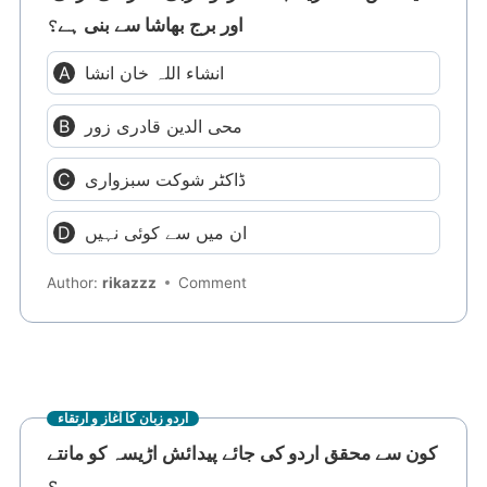
اور برج بھاشا سے بنی ہے؟
انشاء اللہ خان انشا
محی الدین قادری زور
ڈاکٹر شوکت سبزواری
ان میں سے کوئی نہیں
Author:
rikazzz
Comment
اردو زبان کا آغاز و ارتقاء
کون سے محقق اردو کی جائے پیدائش اڑیسہ کو مانتے
ہیں؟