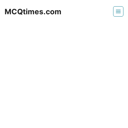
Skip
MCQtimes.com
to
content