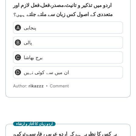
اردو میں تذکیر و تانیث،مصدر،فعل،فعل لازم اور
متعددی کے اصول کس زبان سے ملتے جلتے ہیں؟
پنجابی
پالی
برج بھاشا
ان میں سے کوئی نہیں
Author:
rikazzz
Comment
اردو زبان کا آغاز و ارتقاء
یہ کس کا نظریہ ہے کہ اردو عربی ، فارسی،ترکی،