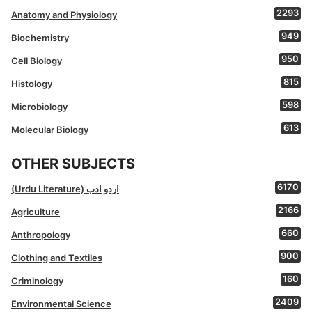
2293
Anatomy and Physiology
949
Biochemistry
950
Cell Biology
815
Histology
598
Microbiology
613
Molecular Biology
OTHER SUBJECTS
6170
(Urdu Literature) اردو ادب
2166
Agriculture
660
Anthropology
900
Clothing and Textiles
160
Criminology
2409
Environmental Science