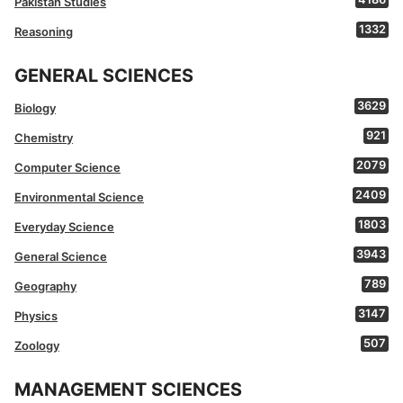
Pakistan Studies
1332
Reasoning
GENERAL SCIENCES
3629
Biology
921
Chemistry
2079
Computer Science
2409
Environmental Science
1803
Everyday Science
3943
General Science
789
Geography
3147
Physics
507
Zoology
MANAGEMENT SCIENCES