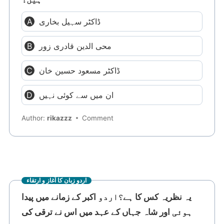
ڈاکٹر سہیل بخاری
محی الدین قادری زور
ڈاکٹر مسعود حسین خان
ان میں سے کوئی نہیں
Author:
rikazzz
Comment
اردو زبان کا آغاز و ارتقاء
یہ نظریہ کس کا ہے؟اردو اکبر کے زمانے میں پیدا
ہوئی اور شاہ جہاں کے عہد میں اس نے ترقی کی